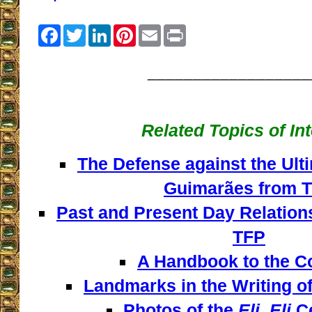
Facebook
Twitter
LinkedIn
Pinterest
Email
Print
__________________
Related Topics of In
The Defense against the Ult
Guimarães from 
Past and Present Day Relation
TFP
A Handbook to the Co
Landmarks in the Writing of
Photos of the
Eli, Eli
Ce