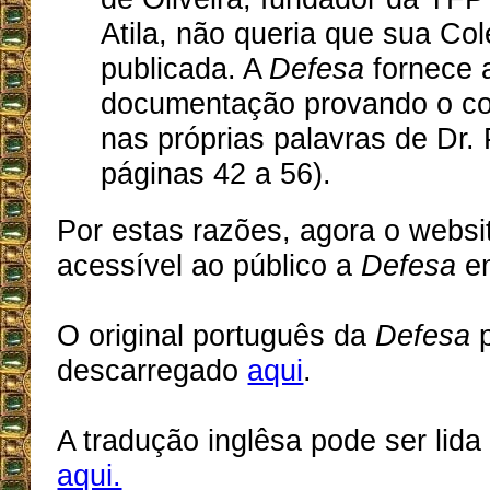
Atila, não queria que sua Co
publicada. A
Defesa
fornece 
documentação provando o co
nas próprias palavras de Dr. P
páginas 42 a 56).
Por estas razões, agora o websi
acessível ao público a
Defesa
em
O original português da
Defesa
p
descarregado
aqui
.
A tradução inglêsa pode ser lid
aqui.