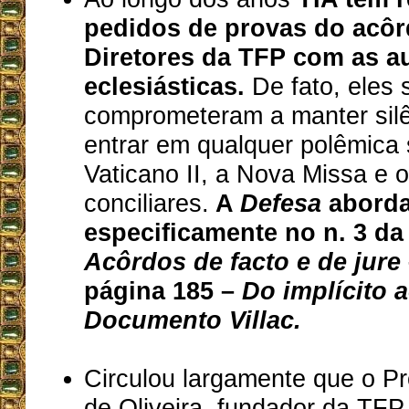
pedidos de provas do acôrd
Diretores da TFP com as a
eclesiásticas.
De fato, eles 
comprometeram a manter silê
entrar em qualquer polêmica 
Vaticano II, a Nova Missa e 
conciliares.
A
Defesa
aborda
especificamente no n. 3 da
Acôrdos de facto e de jure
página 185 –
Do implícito a
Documento Villac.
Circulou largamente que o Pro
de Oliveira, fundador da TFP