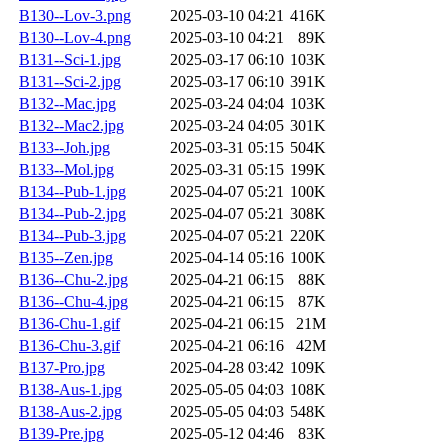
B130--Lov-3.png
2025-03-10 04:21
416K
B130--Lov-4.png
2025-03-10 04:21
89K
B131--Sci-1.jpg
2025-03-17 06:10
103K
B131--Sci-2.jpg
2025-03-17 06:10
391K
B132--Mac.jpg
2025-03-24 04:04
103K
B132--Mac2.jpg
2025-03-24 04:05
301K
B133--Joh.jpg
2025-03-31 05:15
504K
B133--Mol.jpg
2025-03-31 05:15
199K
B134--Pub-1.jpg
2025-04-07 05:21
100K
B134--Pub-2.jpg
2025-04-07 05:21
308K
B134--Pub-3.jpg
2025-04-07 05:21
220K
B135--Zen.jpg
2025-04-14 05:16
100K
B136--Chu-2.jpg
2025-04-21 06:15
88K
B136--Chu-4.jpg
2025-04-21 06:15
87K
B136-Chu-1.gif
2025-04-21 06:15
21M
B136-Chu-3.gif
2025-04-21 06:16
42M
B137-Pro.jpg
2025-04-28 03:42
109K
B138-Aus-1.jpg
2025-05-05 04:03
108K
B138-Aus-2.jpg
2025-05-05 04:03
548K
B139-Pre.jpg
2025-05-12 04:46
83K