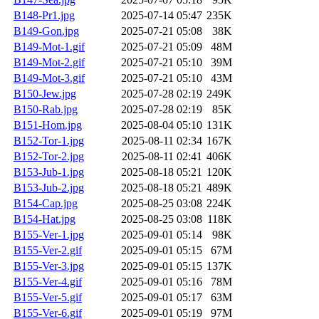
B148-Pr1.jpg
2025-07-14 05:47
235K
B149-Gon.jpg
2025-07-21 05:08
38K
B149-Mot-1.gif
2025-07-21 05:09
48M
B149-Mot-2.gif
2025-07-21 05:10
39M
B149-Mot-3.gif
2025-07-21 05:10
43M
B150-Jew.jpg
2025-07-28 02:19
249K
B150-Rab.jpg
2025-07-28 02:19
85K
B151-Hom.jpg
2025-08-04 05:10
131K
B152-Tor-1.jpg
2025-08-11 02:34
167K
B152-Tor-2.jpg
2025-08-11 02:41
406K
B153-Jub-1.jpg
2025-08-18 05:21
120K
B153-Jub-2.jpg
2025-08-18 05:21
489K
B154-Cap.jpg
2025-08-25 03:08
224K
B154-Hat.jpg
2025-08-25 03:08
118K
B155-Ver-1.jpg
2025-09-01 05:14
98K
B155-Ver-2.gif
2025-09-01 05:15
67M
B155-Ver-3.jpg
2025-09-01 05:15
137K
B155-Ver-4.gif
2025-09-01 05:16
78M
B155-Ver-5.gif
2025-09-01 05:17
63M
B155-Ver-6.gif
2025-09-01 05:19
97M