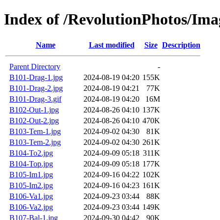
Index of /RevolutionPhotos/Ima
Name
Last modified
Size
Description
Parent Directory
-
B101-Drag-1.jpg
2024-08-19 04:20
155K
B101-Drag-2.jpg
2024-08-19 04:21
77K
B101-Drag-3.gif
2024-08-19 04:20
16M
B102-Out-1.jpg
2024-08-26 04:10
137K
B102-Out-2.jpg
2024-08-26 04:10
470K
B103-Tem-1.jpg
2024-09-02 04:30
81K
B103-Tem-2.jpg
2024-09-02 04:30
261K
B104-To2.jpg
2024-09-09 05:18
311K
B104-Top.jpg
2024-09-09 05:18
177K
B105-Im1.jpg
2024-09-16 04:22
102K
B105-Im2.jpg
2024-09-16 04:23
161K
B106-Va1.jpg
2024-09-23 03:44
88K
B106-Va2.jpg
2024-09-23 03:44
149K
B107-Bal-1.jpg
2024-09-30 04:42
90K