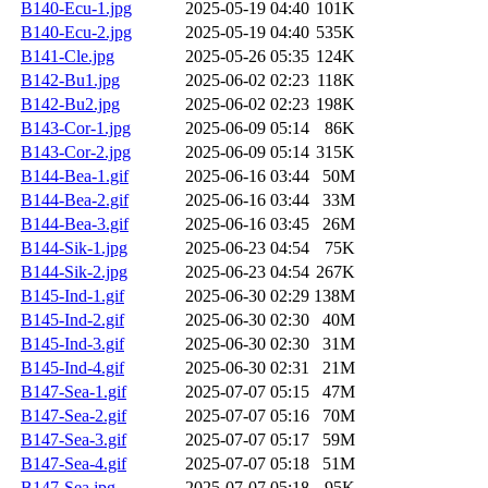
B140-Ecu-1.jpg
2025-05-19 04:40
101K
B140-Ecu-2.jpg
2025-05-19 04:40
535K
B141-Cle.jpg
2025-05-26 05:35
124K
B142-Bu1.jpg
2025-06-02 02:23
118K
B142-Bu2.jpg
2025-06-02 02:23
198K
B143-Cor-1.jpg
2025-06-09 05:14
86K
B143-Cor-2.jpg
2025-06-09 05:14
315K
B144-Bea-1.gif
2025-06-16 03:44
50M
B144-Bea-2.gif
2025-06-16 03:44
33M
B144-Bea-3.gif
2025-06-16 03:45
26M
B144-Sik-1.jpg
2025-06-23 04:54
75K
B144-Sik-2.jpg
2025-06-23 04:54
267K
B145-Ind-1.gif
2025-06-30 02:29
138M
B145-Ind-2.gif
2025-06-30 02:30
40M
B145-Ind-3.gif
2025-06-30 02:30
31M
B145-Ind-4.gif
2025-06-30 02:31
21M
B147-Sea-1.gif
2025-07-07 05:15
47M
B147-Sea-2.gif
2025-07-07 05:16
70M
B147-Sea-3.gif
2025-07-07 05:17
59M
B147-Sea-4.gif
2025-07-07 05:18
51M
B147-Sea.jpg
2025-07-07 05:18
95K