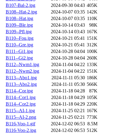
B107-Bal-2.jpg
2024-09-30 04:43
405K
B108--Hat-2.jpg
2024-10-07 03:35
142K
B108--Hat.jpg
2024-10-07 03:35
110K
B109--Ble.jpg
2024-10-14 03:43
98K
B109--Pfl.jpg
2024-10-14 03:43
167K
B110--Fou.jpg
2024-10-21 05:41
151K
B110--Gre.jpg
2024-10-21 05:41
312K
B111--Gi1.jpg
2024-10-28 04:04
100K
B111--Gi2.jpg
2024-10-28 04:04
260K
B112--Nwm1.jpg
2024-11-04 04:22
133K
B112--Nwm2.jpg
2024-11-04 04:22
151K
B113--Abo1.jpg
2024-11-11 05:30
186K
B113--Abo2.jpg
2024-11-11 05:30
566K
B114--Cor.jpg
2024-11-18 04:28
87K
B114--Cor1.jpg
2024-11-18 04:29
105K
B114--Cor2.jpg
2024-11-18 04:29
220K
B115--AI-1.jpg
2024-11-25 02:21
167K
B115--AI-2.png
2024-11-25 02:21
773K
B116-Voo-1.gif
2024-12-02 06:53
8.5M
B116-Voo-2.jpg
2024-12-02 06:53
512K