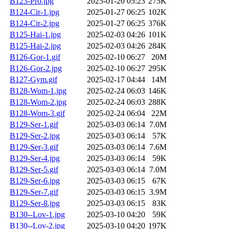
B123-Pro.jpg
2025-01-20 05:23
275K
B124-Cir-1.jpg
2025-01-27 06:25
102K
B124-Cir-2.jpg
2025-01-27 06:25
376K
B125-Hai-1.jpg
2025-02-03 04:26
101K
B125-Hai-2.jpg
2025-02-03 04:26
284K
B126-Gor-1.gif
2025-02-10 06:27
20M
B126-Gor-2.jpg
2025-02-10 06:27
295K
B127-Gym.gif
2025-02-17 04:44
14M
B128-Wom-1.jpg
2025-02-24 06:03
146K
B128-Wom-2.jpg
2025-02-24 06:03
288K
B128-Wom-3.gif
2025-02-24 06:04
22M
B129-Ser-1.gif
2025-03-03 06:14
7.0M
B129-Ser-2.jpg
2025-03-03 06:14
57K
B129-Ser-3.gif
2025-03-03 06:14
7.6M
B129-Ser-4.jpg
2025-03-03 06:14
59K
B129-Ser-5.gif
2025-03-03 06:14
7.0M
B129-Ser-6.jpg
2025-03-03 06:15
67K
B129-Ser-7.gif
2025-03-03 06:15
3.9M
B129-Ser-8.jpg
2025-03-03 06:15
83K
B130--Lov-1.jpg
2025-03-10 04:20
59K
B130--Lov-2.jpg
2025-03-10 04:20
197K