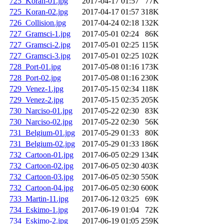
725_Koran-01.jpg
2017-04-17 01:57
77K
725_Koran-02.jpg
2017-04-17 01:57
318K
726_Collision.jpg
2017-04-24 02:18
132K
727_Gramsci-1.jpg
2017-05-01 02:24
86K
727_Gramsci-2.jpg
2017-05-01 02:25
115K
727_Gramsci-3.jpg
2017-05-01 02:25
102K
728_Port-01.jpg
2017-05-08 01:16
173K
728_Port-02.jpg
2017-05-08 01:16
230K
729_Venez-1.jpg
2017-05-15 02:34
118K
729_Venez-2.jpg
2017-05-15 02:35
205K
730_Narciso-01.jpg
2017-05-22 02:30
83K
730_Narciso-02.jpg
2017-05-22 02:30
56K
731_Belgium-01.jpg
2017-05-29 01:33
80K
731_Belgium-02.jpg
2017-05-29 01:33
186K
732_Cartoon-01.jpg
2017-06-05 02:29
134K
732_Cartoon-02.jpg
2017-06-05 02:30
403K
732_Cartoon-03.jpg
2017-06-05 02:30
550K
732_Cartoon-04.jpg
2017-06-05 02:30
600K
733_Martin-11.jpg
2017-06-12 03:25
69K
734_Eskimo-1.jpg
2017-06-19 01:04
72K
734_Eskimo-2.jpg
2017-06-19 01:05
259K