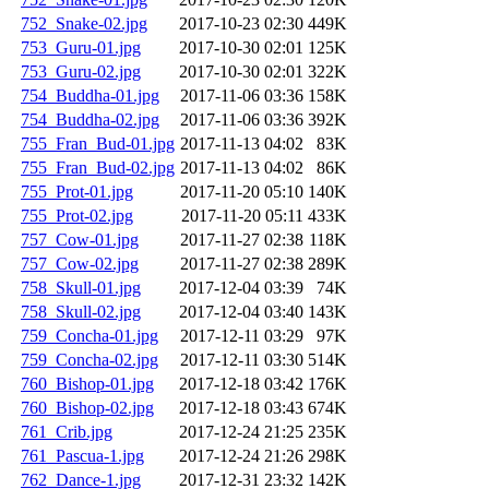
752_Snake-02.jpg
2017-10-23 02:30
449K
753_Guru-01.jpg
2017-10-30 02:01
125K
753_Guru-02.jpg
2017-10-30 02:01
322K
754_Buddha-01.jpg
2017-11-06 03:36
158K
754_Buddha-02.jpg
2017-11-06 03:36
392K
755_Fran_Bud-01.jpg
2017-11-13 04:02
83K
755_Fran_Bud-02.jpg
2017-11-13 04:02
86K
755_Prot-01.jpg
2017-11-20 05:10
140K
755_Prot-02.jpg
2017-11-20 05:11
433K
757_Cow-01.jpg
2017-11-27 02:38
118K
757_Cow-02.jpg
2017-11-27 02:38
289K
758_Skull-01.jpg
2017-12-04 03:39
74K
758_Skull-02.jpg
2017-12-04 03:40
143K
759_Concha-01.jpg
2017-12-11 03:29
97K
759_Concha-02.jpg
2017-12-11 03:30
514K
760_Bishop-01.jpg
2017-12-18 03:42
176K
760_Bishop-02.jpg
2017-12-18 03:43
674K
761_Crib.jpg
2017-12-24 21:25
235K
761_Pascua-1.jpg
2017-12-24 21:26
298K
762_Dance-1.jpg
2017-12-31 23:32
142K