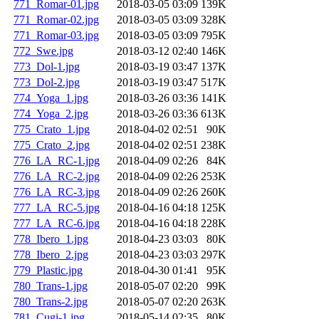
771_Romar-01.jpg
2018-03-05 03:09
139K
771_Romar-02.jpg
2018-03-05 03:09
328K
771_Romar-03.jpg
2018-03-05 03:09
795K
772_Swe.jpg
2018-03-12 02:40
146K
773_Dol-1.jpg
2018-03-19 03:47
137K
773_Dol-2.jpg
2018-03-19 03:47
517K
774_Yoga_1.jpg
2018-03-26 03:36
141K
774_Yoga_2.jpg
2018-03-26 03:36
613K
775_Crato_1.jpg
2018-04-02 02:51
90K
775_Crato_2.jpg
2018-04-02 02:51
238K
776_LA_RC-1.jpg
2018-04-09 02:26
84K
776_LA_RC-2.jpg
2018-04-09 02:26
253K
776_LA_RC-3.jpg
2018-04-09 02:26
260K
777_LA_RC-5.jpg
2018-04-16 04:18
125K
777_LA_RC-6.jpg
2018-04-16 04:18
228K
778_Ibero_1.jpg
2018-04-23 03:03
80K
778_Ibero_2.jpg
2018-04-23 03:03
297K
779_Plastic.jpg
2018-04-30 01:41
95K
780_Trans-1.jpg
2018-05-07 02:20
99K
780_Trans-2.jpg
2018-05-07 02:20
263K
781_Cugi-1.jpg
2018-05-14 02:35
80K