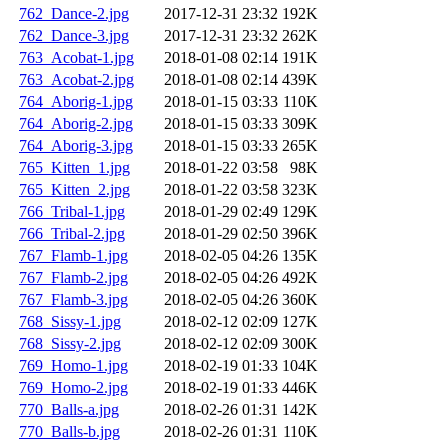
762_Dance-2.jpg
2017-12-31 23:32
192K
762_Dance-3.jpg
2017-12-31 23:32
262K
763_Acobat-1.jpg
2018-01-08 02:14
191K
763_Acobat-2.jpg
2018-01-08 02:14
439K
764_Aborig-1.jpg
2018-01-15 03:33
110K
764_Aborig-2.jpg
2018-01-15 03:33
309K
764_Aborig-3.jpg
2018-01-15 03:33
265K
765_Kitten_1.jpg
2018-01-22 03:58
98K
765_Kitten_2.jpg
2018-01-22 03:58
323K
766_Tribal-1.jpg
2018-01-29 02:49
129K
766_Tribal-2.jpg
2018-01-29 02:50
396K
767_Flamb-1.jpg
2018-02-05 04:26
135K
767_Flamb-2.jpg
2018-02-05 04:26
492K
767_Flamb-3.jpg
2018-02-05 04:26
360K
768_Sissy-1.jpg
2018-02-12 02:09
127K
768_Sissy-2.jpg
2018-02-12 02:09
300K
769_Homo-1.jpg
2018-02-19 01:33
104K
769_Homo-2.jpg
2018-02-19 01:33
446K
770_Balls-a.jpg
2018-02-26 01:31
142K
770_Balls-b.jpg
2018-02-26 01:31
110K