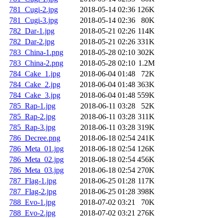
781_Cugi-2.jpg
2018-05-14 02:36
126K
781_Cugi-3.jpg
2018-05-14 02:36
80K
782_Dar-1.jpg
2018-05-21 02:26
114K
782_Dar-2.jpg
2018-05-21 02:26
331K
783_China-1.png
2018-05-28 02:10
302K
783_China-2.png
2018-05-28 02:10
1.2M
784_Cake_1.jpg
2018-06-04 01:48
72K
784_Cake_2.jpg
2018-06-04 01:48
363K
784_Cake_3.jpg
2018-06-04 01:48
559K
785_Rap-1.jpg
2018-06-11 03:28
52K
785_Rap-2.jpg
2018-06-11 03:28
311K
785_Rap-3.jpg
2018-06-11 03:28
319K
786_Decree.png
2018-06-18 02:54
241K
786_Meta_01.jpg
2018-06-18 02:54
126K
786_Meta_02.jpg
2018-06-18 02:54
456K
786_Meta_03.jpg
2018-06-18 02:54
270K
787_Flag-1.jpg
2018-06-25 01:28
117K
787_Flag-2.jpg
2018-06-25 01:28
398K
788_Evo-1.jpg
2018-07-02 03:21
70K
788_Evo-2.jpg
2018-07-02 03:21
276K