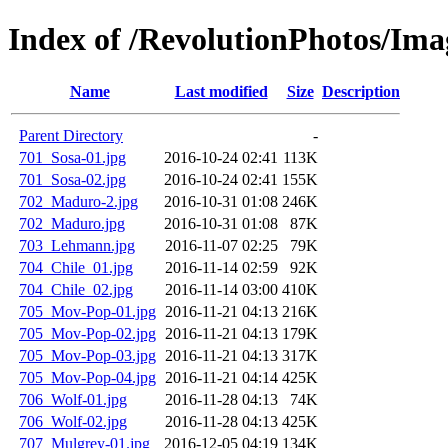
Index of /RevolutionPhotos/Ima
Name
Last modified
Size
Description
Parent Directory
-
701_Sosa-01.jpg
2016-10-24 02:41
113K
701_Sosa-02.jpg
2016-10-24 02:41
155K
702_Maduro-2.jpg
2016-10-31 01:08
246K
702_Maduro.jpg
2016-10-31 01:08
87K
703_Lehmann.jpg
2016-11-07 02:25
79K
704_Chile_01.jpg
2016-11-14 02:59
92K
704_Chile_02.jpg
2016-11-14 03:00
410K
705_Mov-Pop-01.jpg
2016-11-21 04:13
216K
705_Mov-Pop-02.jpg
2016-11-21 04:13
179K
705_Mov-Pop-03.jpg
2016-11-21 04:13
317K
705_Mov-Pop-04.jpg
2016-11-21 04:14
425K
706_Wolf-01.jpg
2016-11-28 04:13
74K
706_Wolf-02.jpg
2016-11-28 04:13
425K
707_Mulgrey-01.jpg
2016-12-05 04:19
134K