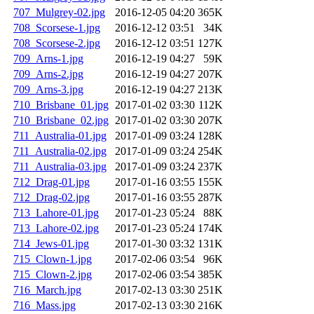
707_Mulgrey-02.jpg
2016-12-05 04:20
365K
708_Scorsese-1.jpg
2016-12-12 03:51
34K
708_Scorsese-2.jpg
2016-12-12 03:51
127K
709_Arns-1.jpg
2016-12-19 04:27
59K
709_Arns-2.jpg
2016-12-19 04:27
207K
709_Arns-3.jpg
2016-12-19 04:27
213K
710_Brisbane_01.jpg
2017-01-02 03:30
112K
710_Brisbane_02.jpg
2017-01-02 03:30
207K
711_Australia-01.jpg
2017-01-09 03:24
128K
711_Australia-02.jpg
2017-01-09 03:24
254K
711_Australia-03.jpg
2017-01-09 03:24
237K
712_Drag-01.jpg
2017-01-16 03:55
155K
712_Drag-02.jpg
2017-01-16 03:55
287K
713_Lahore-01.jpg
2017-01-23 05:24
88K
713_Lahore-02.jpg
2017-01-23 05:24
174K
714_Jews-01.jpg
2017-01-30 03:32
131K
715_Clown-1.jpg
2017-02-06 03:54
96K
715_Clown-2.jpg
2017-02-06 03:54
385K
716_March.jpg
2017-02-13 03:30
251K
716_Mass.jpg
2017-02-13 03:30
216K