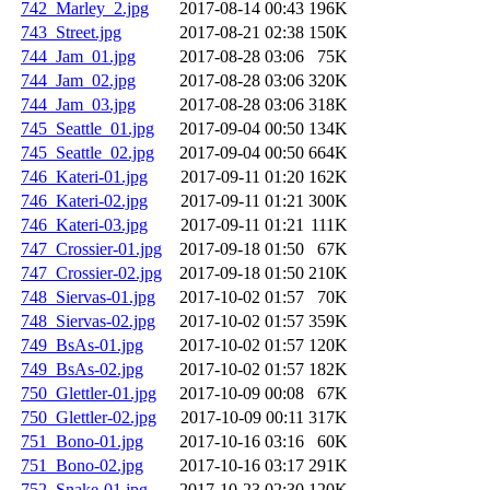
742_Marley_2.jpg
2017-08-14 00:43
196K
743_Street.jpg
2017-08-21 02:38
150K
744_Jam_01.jpg
2017-08-28 03:06
75K
744_Jam_02.jpg
2017-08-28 03:06
320K
744_Jam_03.jpg
2017-08-28 03:06
318K
745_Seattle_01.jpg
2017-09-04 00:50
134K
745_Seattle_02.jpg
2017-09-04 00:50
664K
746_Kateri-01.jpg
2017-09-11 01:20
162K
746_Kateri-02.jpg
2017-09-11 01:21
300K
746_Kateri-03.jpg
2017-09-11 01:21
111K
747_Crossier-01.jpg
2017-09-18 01:50
67K
747_Crossier-02.jpg
2017-09-18 01:50
210K
748_Siervas-01.jpg
2017-10-02 01:57
70K
748_Siervas-02.jpg
2017-10-02 01:57
359K
749_BsAs-01.jpg
2017-10-02 01:57
120K
749_BsAs-02.jpg
2017-10-02 01:57
182K
750_Glettler-01.jpg
2017-10-09 00:08
67K
750_Glettler-02.jpg
2017-10-09 00:11
317K
751_Bono-01.jpg
2017-10-16 03:16
60K
751_Bono-02.jpg
2017-10-16 03:17
291K
752_Snake-01.jpg
2017-10-23 02:30
120K